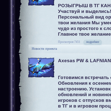
РОЗЫГРЫШ В ТГ КАН
Участвуй и выделись
Персональный вид ор
твои желания Мы уме
чудо из простого к с
Главное твое желание
Просмотров:7451
подробнее
Новости проекта
Axesas PW & LAFNIAN
Готовимся встречать 
Обновления к осенне
настроению. Установк
обновлений и новино
игроков с отпусков в
в ТГ и в игровом про