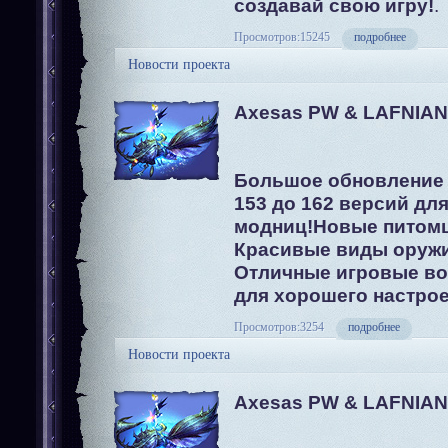
создавай свою игру!
.
Просмотров:15245
подробнее
Новости проекта
Axesas PW & LAFNIAN
Большое обновление 
153 до 162 версий дл
модниц!Новые питом
Красивые виды оружи
Отличные игровые в
для хорошего настро
Просмотров:3254
подробнее
Новости проекта
Axesas PW & LAFNIAN