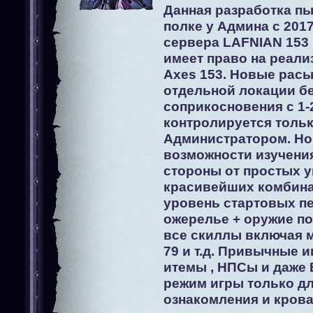
Данная разработка п
полке у Админа с 2017
сервера LAFNIAN 153 
имеет право на реали
Axes 153. Новые расы 
отдельной локации б
соприкосновения с 1-
контролируется толь
Администратором. Н
возможности изучени
стороны от простых 
красивейших комбина
уровень стартовых пе
ожерелье + оружие по
все скиллы включая м
79 и т.д. Привычные 
итемы , НПСы и даже 
режим игры только д
ознакомления и крова