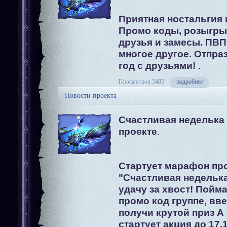
Приятная ностальгия 
Промо коды, розыгры
друзья и замесы. ПВП
многое другое. Отпра
год с друзьями!
.
Просмотров:5485
подробнее
Новости проекта
Счастливая неделька 
проекте
.
Cтартует марафон пр
"Счастливая недельк
удачу за хвост! Пойм
промо код группе, вве
получи крутой приз А 
стартует акция до 17.1