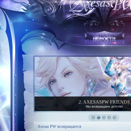
3. LAFNIANPW FRIEND
Мы возвращаем детство
Axesas PW возвращается