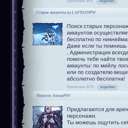
Просмотров:3850
подробнее
Старые аккаунты на LAFNIANPW
Поиск старых персона
аккаунтов осуществляе
бесплатно по никнейма
Даже если ты помнишь
, Администрация всегда
помочь тебе найти тво
аккаунты: по мейлу лог
или по создателю вещи.
абсолютно бесплатна!
Просмотров: 6570
подробнее
Новости AxesasPW!
Предлагаются для аре
персонажи.
Ты можешь ощутить се