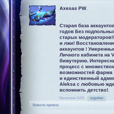
Axesas PW
.
Старая база аккаунтов
годов Без подпольны
старых модераторов!
и лжи! Восстановлен
аккаунтов ! Умеренны
Личного кабинета на V
бижутерию. Интересн
процесс с множество
возможностей фарма 
и единственный адми
Aleksa с любовью жде
вспомнить детство!
.
Просмотров:25478
подробнее
Новости проекта