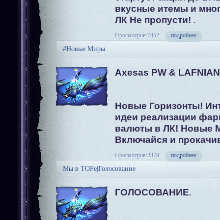
вкусные итемы и мног
ЛК Не пропусти!
.
Просмотров:7452
подробнее
#Новые Миры
Axesas PW & LAFNIAN
Новые Горизонты! Ин
идеи реализации фар
валюты в ЛК! Новые 
Включайся и прокачи
Просмотров:2879
подробнее
Мы в ТОРе|Голосование
ГОЛОСОВАНИЕ
.