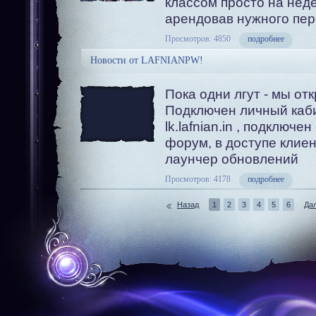
классом просто на нед
арендовав нужного пе
Просмотров: 4850
подробнее
Новости от LAFNIANPW!
Пока одни лгут - мы отк
Подключен личный каб
lk.lafnian.in , подключен
форум, в доступе клиен
лаунчер обновлений
Просмотров: 4178
подробнее
Назад
1
2
3
4
5
6
Да