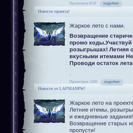
Просмотров:4210
подробнее
Новости проекта!
Жаркое лето с нами.
Возвращение старичк
промо коды.Участвуй
розыгрышах! Летняя о
вкусными итемами Не
Проводи остаток лета
.
Просмотров: 2420
подробнее
Новости от LAFNIANPW!
Жаркое лето на проект
Летние итемы, розыгр
и ежедневные задания!
Возвращение старых иг
пропусти!