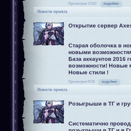
Просмотров:15245
подробнее
Новости проекта
Открытие сервер Axe
Старая оболочка в но
новыми возможностя
База аккаунтов 2016 
возможности! Новые 
Новые стили !
Просмотров:9158
подробнее
Новости проекта
Розыгрыши в ТГ и гру
Систематично провод
розыгрыши в ТГ и в Г