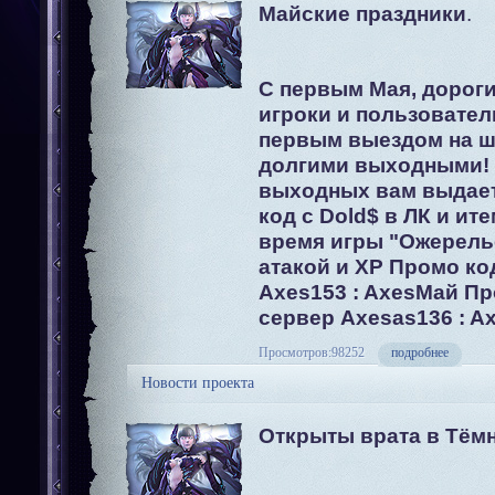
Майские праздники
.
С первым Мая, дорог
игроки и пользовател
первым выездом на 
долгими выходными! 
выходных вам выдае
код с Dold$ в ЛК и ит
время игры "Ожерелье
атакой и ХР Промо ко
Axes153 : AxesМай Пр
сервер Axesas136 : A
Просмотров:98252
подробнее
Новости проекта
Открыты врата в Тём