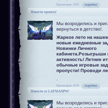
Просмотров: 2470
подробнее
Новости проекта!
Мы возродились и при
вернуться в детство!.
Жаркое лето на нашем
новые ежедневные за
Новинки Личного
кабинета.Розыгрыши 
активность! Летние и
обычные игровые зад
пропусти! Проводи ле
.
Просмотров: 4170
подробнее
Новости от LAFNIANPW!
Мы возродились и при