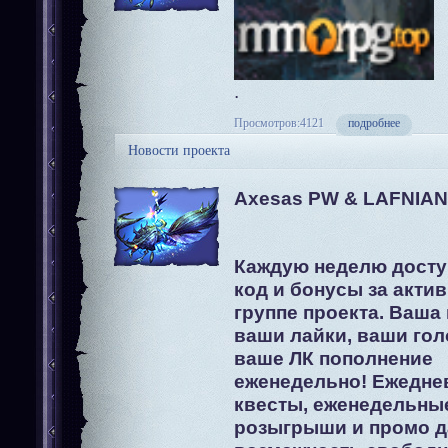
.
Просмотров:4121
подробнее
Новости проекта
Axesas PW & LAFNIAN
Каждую неделю досту
код и бонусы за актив
группе проекта. Ваша
ваши лайки, ваши голо
ваше ЛК пополнение
еженедельно! Ежедне
квесты, еженедельны
розыгрыши и промо д