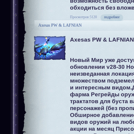
возможность свобод
обходиться без влож
Просмотров:5120
подробнее
Axesas PW & LAFNIAN
Axesas PW & LAFNIAN
Новый Мир уже досту
обновлении v28-30 Н
неизведанная локация
множеством подземе
и интересным видом.
фарма Регрейды оруж
трактатов для буста 
персонажей (без проп
Обширное добавлени
видов оружий на любо
акции на месяц Прис