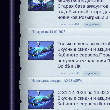
вернуться в детство!.
Старая база аккаунтов
года.Быстрый старт дл
новичков.Розыгрыши и 
Просмотров: 4100
подробнее
Подарки на 14.02.2025
Только в день всех кл
Вкусные скидки и акци
Кабинете сервера.Пром
получения украшения "
Dold$ в ЛК
Просмотров:2145
подробнее
Новогодние подарки AXESASPW
С 31.12.2024 по 14.02.
Вкусные скидки и акци
Кабинете сервера lk.ax